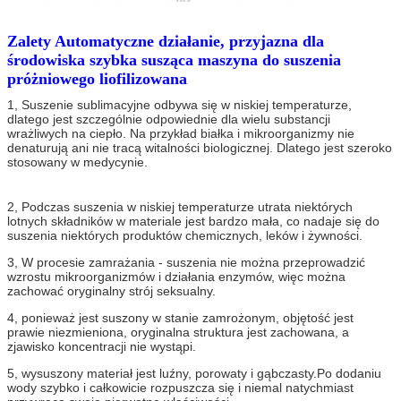
Zalety
Automatyczne działanie, przyjazna dla
środowiska szybka susząca maszyna do suszenia
próżniowego liofilizowana
1, Suszenie sublimacyjne odbywa się w niskiej temperaturze, 
dlatego jest szczególnie odpowiednie dla wielu substancji 
wrażliwych na ciepło. Na przykład białka i mikroorganizmy nie 
denaturują ani nie tracą witalności biologicznej. Dlatego jest szeroko 
stosowany w medycynie.
2, Podczas suszenia w niskiej temperaturze utrata niektórych 
lotnych składników w materiale jest bardzo mała, co nadaje się do 
suszenia niektórych produktów chemicznych, leków i żywności.
3, W procesie zamrażania - suszenia nie można przeprowadzić 
wzrostu mikroorganizmów i działania enzymów, więc można 
zachować oryginalny strój seksualny.
4, ponieważ jest suszony w stanie zamrożonym, objętość jest 
prawie niezmieniona, oryginalna struktura jest zachowana, a 
zjawisko koncentracji nie wystąpi.
5, wysuszony materiał jest luźny, porowaty i gąbczasty.Po dodaniu 
wody szybko i całkowicie rozpuszcza się i niemal natychmiast 