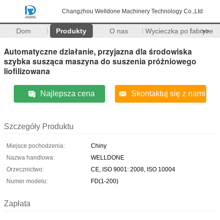
Changzhou Welldone Machinery Technology Co.,Ltd
Dom
Produkty
O nas
Wycieczka po fabryce
>>
Automatyczne działanie, przyjazna dla środowiska
szybka susząca maszyna do suszenia próżniowego
liofilizowana
Najlepsza cena
Skontaktuj się z nami
Szczegóły Produktu
Miejsce pochodzenia:
Chiny
Nazwa handlowa:
WELLDONE
Orzecznictwo:
CE, ISO 9001: 2008, ISO 10004
Numer modelu:
FD(1-200)
Zapłata