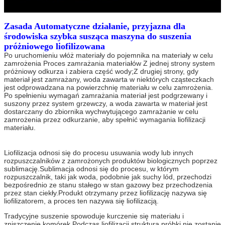
Zasada
Automatyczne działanie, przyjazna dla
środowiska szybka susząca maszyna do suszenia
próżniowego liofilizowana
Po uruchomieniu włóż materiały do ​​pojemnika na materiały w celu 
zamrożenia Proces zamrażania materiałów Z jednej strony system 
próżniowy odkurza i zabiera część wody;Z drugiej strony, gdy 
materiał jest zamrażany, woda zawarta w niektórych cząsteczkach 
jest odprowadzana na powierzchnię materiału w celu zamrożenia. 
Po spełnieniu wymagań zamrażania materiał jest podgrzewany i 
suszony przez system grzewczy, a woda zawarta w materiał jest 
dostarczany do zbiornika wychwytującego zamrażanie w celu 
zamrożenia przez odkurzanie, aby spełnić wymagania liofilizacji 
materiału.
Liofilizacja odnosi się do procesu usuwania wody lub innych 
rozpuszczalników z zamrożonych produktów biologicznych poprzez 
sublimację.Sublimacja odnosi się do procesu, w którym 
rozpuszczalnik, taki jak woda, podobnie jak suchy lód, przechodzi 
bezpośrednio ze stanu stałego w stan gazowy bez przechodzenia 
przez stan ciekły.Produkt otrzymany przez liofilizację nazywa się 
liofilizatorem, a proces ten nazywa się liofilizacją.
Tradycyjne suszenie spowoduje kurczenie się materiału i 
zniszczenie komórek.Podczas liofilizacji struktura próbki nie zostanie 