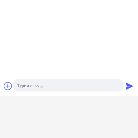
Czat
Poprosić o
wycenę
Photo
Video Call