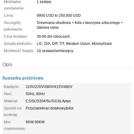
Minimalne
1 zestaw
zamówienie:
Cena:
9900 USD to 250,000 USD
Szczegóły
Drewniana obudowa + folia z tworzywa sztucznego +
stalowa rama
pakowania:
Czas dostawy:
30-60 dni roboczych
Zasady płatności:
L/C, D/A, D/P, T/T, Western Union, MoneyGram
Możliwość Supply:
10 zestawów/miesięcy
Opis
Suszarka próżniowa
Napięcie:
110V/220V/380V/415V/480V
Herc:
50Hz, 60Hz
Materiał:
CS/SUS304/SUS316L/tytan
Sposób na
Przycisk/ekran dotykowy/pilot
kontrolę:
Moc
6KW-90KW
znamionowa: