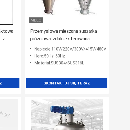
aktowa
Przemysłowa mieszana suszarka
L z
próżniowa, zdalnie sterowana
suszarka próżniowa z obrotowym
Napięcie:110V/220V/380V/415V/480V
stożkiem
Herc:50Hz, 60Hz
Materiał:SUS304/SUS316L
Z
SKONTAKTUJ SIĘ TERAZ