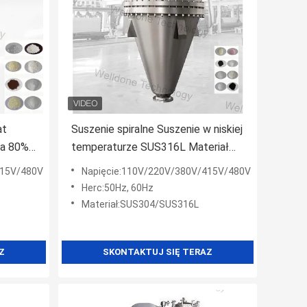
at
Suszenie spiralne Suszenie w niskiej
ka 80%
temperaturze SUS316L Materiał
110/220 / 380V
415V/480V
Napięcie:110V/220V/380V/415V/480V
Herc:50Hz, 60Hz
Materiał:SUS304/SUS316L
Z
SKONTAKTUJ SIĘ TERAZ