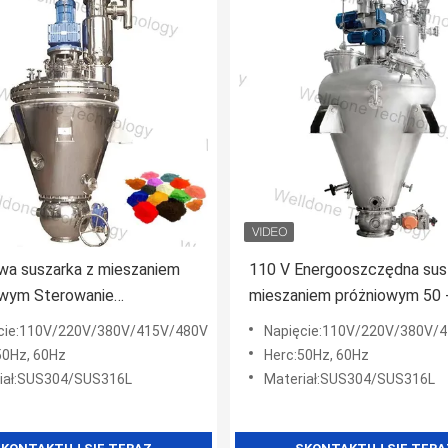
wa suszarka z mieszaniem
110 V Energooszczędna sus
owym Sterowanie
mieszaniem próżniowym 50 
kiem Działanie w niskiej
Temperatura suszenia
cie:110V/220V/380V/415V/480V
Napięcie:110V/220V/380V/
aturze
50Hz, 60Hz
Herc:50Hz, 60Hz
iał:SUS304/SUS316L
Materiał:SUS304/SUS316L