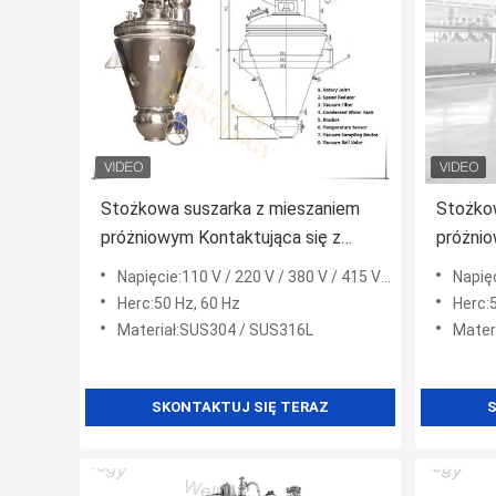
Stożkowa suszarka z mieszaniem
Stożkow
próżniowym Kontaktująca się z
próżnio
ciepłem Różne formy mieszadła do
chemic
Napięcie:110 V / 220 V / 380 V / 415 V / 480 V.
Napię
polimerów
Herc:50 Hz, 60 Hz
Herc:
Materiał:SUS304 / SUS316L
Mater
SKONTAKTUJ SIĘ TERAZ
S