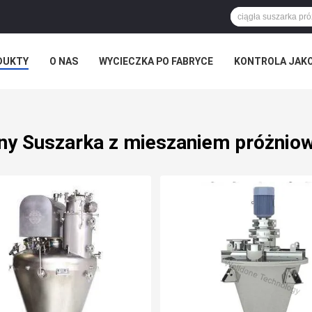
DUKTY
O NAS
WYCIECZKA PO FABRYCE
KONTROLA JAK
WIADOMOŚCI FIRMOWE
ny Suszarka z mieszaniem próżni