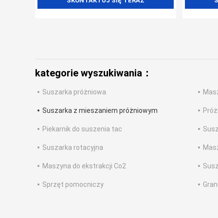
SKONTAKTUJ SIĘ TERAZ
S
kategorie wyszukiwania：
Suszarka próżniowa
Masz
Suszarka z mieszaniem próżniowym
Próż
Piekarnik do suszenia tac
Susz
Suszarka rotacyjna
Masz
Maszyna do ekstrakcji Co2
Susz
Sprzęt pomocniczy
Gran