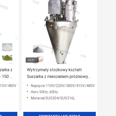
zarka z
Wytrzymały stożkowy kształt
- 150 ℃
Suszarka z mieszaniem próżniowym
Prosta struktura 1.
415V/480V
Napięcie:110V/220V/380V/415V/480V
Herc:50Hz, 60Hz
Materiał:SUS304/SUS316L