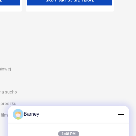
Z
SKONTAKTUJ SIĘ TERAZ
niowej
 na sucho
 proszku
Barney
filmem cieczy
1:48 PM