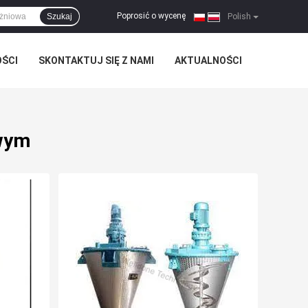
Poprosić o wycenę
Szukaj
|
Polish
OŚCI
SKONTAKTUJ SIĘ Z NAMI
AKTUALNOŚCI
owym