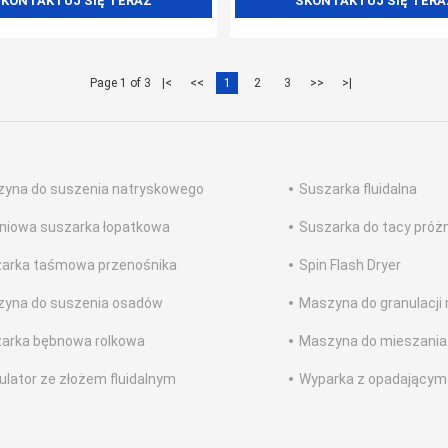
KONTAKTUJ SIĘ TERAZ
SKONTAKTUJ SIĘ TERA
Page 1 of 3
|<
<<
1
2
3
>>
>|
yna do suszenia natryskowego
Suszarka fluidalna
niowa suszarka łopatkowa
Suszarka do tacy próż
arka taśmowa przenośnika
Spin Flash Dryer
yna do suszenia osadów
Maszyna do granulacji
arka bębnowa rolkowa
Maszyna do mieszania
ulator ze złożem fluidalnym
Wyparka z opadającym 