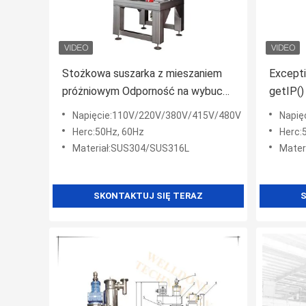
Stożkowa suszarka z mieszaniem
Except
próżniowym Odporność na wybuch
getIP(
dla zawiesiny i pasty
Napięcie:110V/220V/380V/415V/480V
Napię
Herc:50Hz, 60Hz
Herc:
Materiał:SUS304/SUS316L
Mater
SKONTAKTUJ SIĘ TERAZ
S