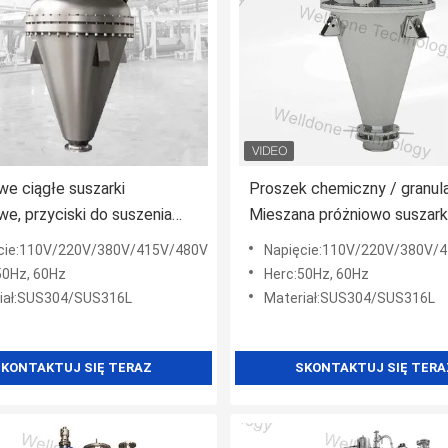
e ciągłe suszarki
Proszek chemiczny / granul
we, przyciski do suszenia
Mieszana próżniowo suszar
znego
Wydajność suszenia
cie:110V/220V/380V/415V/480V
Napięcie:110V/220V/380V/
50Hz, 60Hz
Herc:50Hz, 60Hz
iał:SUS304/SUS316L
Materiał:SUS304/SUS316L
KONTAKTUJ SIĘ TERAZ
SKONTAKTUJ SIĘ TERA