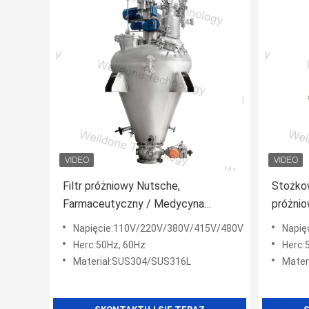
Filtr próżniowy Nutsche,
Stożko
Farmaceutyczny / Medycyna
próżni
Próżniowa maszyna do suszenia
przycis
Napięcie:110V/220V/380V/415V/480V
Napię
próżniowego
temper
Herc:50Hz, 60Hz
Herc:
Materiał:SUS304/SUS316L
Mater