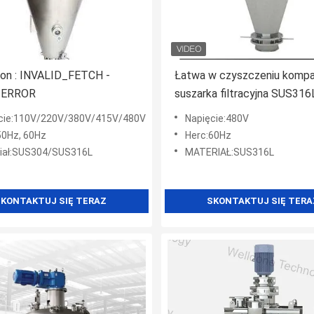
ion : INVALID_FETCH -
Łatwa w czyszczeniu komp
) ERROR
suszarka filtracyjna SUS316
mieszaniem Nutsche
cie:110V/220V/380V/415V/480V
Napięcie:480V
50Hz, 60Hz
Herc:60Hz
iał:SUS304/SUS316L
MATERIAŁ:SUS316L
KONTAKTUJ SIĘ TERAZ
SKONTAKTUJ SIĘ TERA