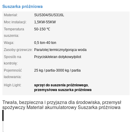
Suszarka próżniowa
Materiał:
SUS304/SUS316L
Moc instalacji:
1,5KW-55KW
Temperatura
50-150 ℃
suszenia:
Waga:
0,5 ton-40 ton
Zasoby grzewcze:
Para/olej termiczny/gorąca woda
Sposób na
Przycisk/ekran dotykowy/pilot
kontrolę:
Pojemność
25 kg / partia-3000 kg / partia
ładowania:
sprzęt do suszenia próżniowego
High Light:
,
przemysłowa suszarka próżniowa
Trwała, bezpieczna i przyjazna dla środowiska, przemysł
spożywczy Materiał akumulatorowy Suszarka próżniowa