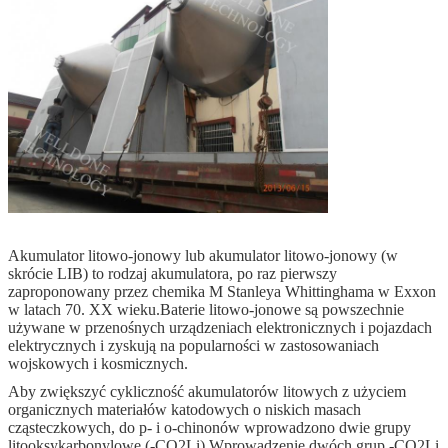
Akumulator litowo-jonowy lub akumulator litowo-jonowy (w
skrócie LIB) to rodzaj akumulatora, po raz pierwszy
zaproponowany przez chemika M Stanleya Whittinghama w Exxon
w latach 70. XX wieku.Baterie litowo-jonowe są powszechnie
używane w przenośnych urządzeniach elektronicznych i pojazdach
elektrycznych i zyskują na popularności w zastosowaniach
wojskowych i kosmicznych.
Aby zwiększyć cykliczność akumulatorów litowych z użyciem
organicznych materiałów katodowych o niskich masach
cząsteczkowych, do p- i o-chinonów wprowadzono dwie grupy
litooksykarbonylowe (-CO2Li).Wprowadzenie dwóch grup -CO2Li