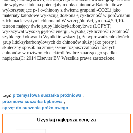
nie wpływa silnie na potencjały redoks chinonów.Baterie litowe
wykorzystujące p- i o-chinony z dwiema grupami -CO2Li jako
materiały katodowe wykazują doskonałą cykliczność w porównaniu
z ich macierzystymi chinonami.W szczególności, yreno-4,5,9,10-
tetraon mający dwie grupy litioksykarbonylowe (LCPYT)
wykazywał wysoką gęstość energii, wysoką cykliczność i zdolność
szybkiego ładowania.Wyniki te wskazują, że wprowadzenie dwóch
grup litioksykarbonylowych do chinonów służy jako prosty i
skuteczny sposób na zmniejszenie rozpuszczalności różnych
chinonów w roztworach elektrolitów bez znaczącego spadku
napięcia.(C) 2014 Elsevier BV Wszelkie prawa zastrzeżone.
przemysłowa suszarka próżniowa
tagi:
,
próżniowa suszarka bębnowa
,
sprzęt do suszenia próżniowego
Uzyskaj najlepszą cenę za