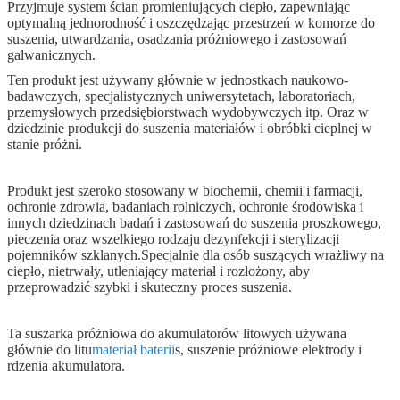
Przyjmuje system ścian promieniujących ciepło, zapewniając
optymalną jednorodność i oszczędzając przestrzeń w komorze do
suszenia, utwardzania, osadzania próżniowego i zastosowań
galwanicznych.
Ten produkt jest używany głównie w jednostkach naukowo-
badawczych, specjalistycznych uniwersytetach, laboratoriach,
przemysłowych przedsiębiorstwach wydobywczych itp. Oraz w
dziedzinie produkcji do suszenia materiałów i obróbki cieplnej w
stanie próżni.
Produkt jest szeroko stosowany w biochemii, chemii i farmacji,
ochronie zdrowia, badaniach rolniczych, ochronie środowiska i
innych dziedzinach badań i zastosowań do suszenia proszkowego,
pieczenia oraz wszelkiego rodzaju dezynfekcji i sterylizacji
pojemników szklanych.Specjalnie dla osób suszących wrażliwy na
ciepło, nietrwały, utleniający materiał i rozłożony, aby
przeprowadzić szybki i skuteczny proces suszenia.
Ta suszarka próżniowa do akumulatorów litowych używana
głównie do litu
materiał baterii
s, suszenie próżniowe elektrody i
rdzenia akumulatora.