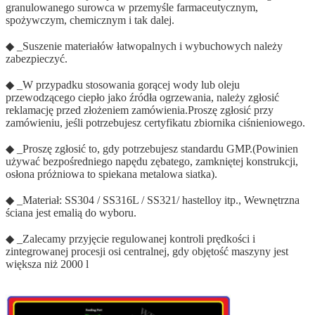
granulowanego surowca w przemyśle farmaceutycznym,
spożywczym, chemicznym i tak dalej.
◆ _Suszenie materiałów łatwopalnych i wybuchowych należy
zabezpieczyć.
◆ _W przypadku stosowania gorącej wody lub oleju
przewodzącego ciepło jako źródła ogrzewania, należy zgłosić
reklamację przed złożeniem zamówienia.Proszę zgłosić przy
zamówieniu, jeśli potrzebujesz certyfikatu zbiornika ciśnieniowego.
◆ _Proszę zgłosić to, gdy potrzebujesz standardu GMP.(Powinien
używać bezpośredniego napędu zębatego, zamkniętej konstrukcji,
osłona próżniowa to spiekana metalowa siatka).
◆ _Materiał: SS304 / SS316L / SS321/ hastelloy itp., Wewnętrzna
ściana jest emalią do wyboru.
◆ _Zalecamy przyjęcie regulowanej kontroli prędkości i
zintegrowanej procesji osi centralnej, gdy objętość maszyny jest
większa niż 2000 l