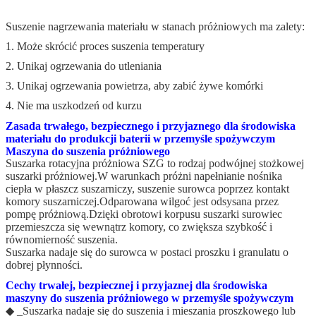
Suszenie nagrzewania materiału w stanach próżniowych ma zalety:
1. Może skrócić proces suszenia temperatury
2. Unikaj ogrzewania do utleniania
3. Unikaj ogrzewania powietrza, aby zabić żywe komórki
4. Nie ma uszkodzeń od kurzu
Zasada trwałego, bezpiecznego i przyjaznego dla środowiska
materiału do produkcji baterii w przemyśle spożywczym
Maszyna do suszenia próżniowego
Suszarka rotacyjna próżniowa SZG to rodzaj podwójnej stożkowej
suszarki próżniowej.W warunkach próżni napełnianie nośnika
ciepła w płaszcz suszarniczy, suszenie surowca poprzez kontakt
komory suszarniczej.Odparowana wilgoć jest odsysana przez
pompę próżniową.Dzięki obrotowi korpusu suszarki surowiec
przemieszcza się wewnątrz komory, co zwiększa szybkość i
równomierność suszenia.
Suszarka nadaje się do surowca w postaci proszku i granulatu o
dobrej płynności.
Cechy trwałej, bezpiecznej i przyjaznej dla środowiska
maszyny do suszenia próżniowego w przemyśle spożywczym
◆ _Suszarka nadaje się do suszenia i mieszania proszkowego lub