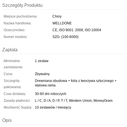
Szczegóły Produktu
Miejsce pochodzenia:
Chiny
Nazwa handlowa:
WELLDONE
Orzecznictwo:
CE, ISO 9001: 2008, ISO 10004
Numer modelu:
SZG- (100-6000)
Zapłata
Minimalne
1 zestaw
zamówienie:
Cena:
Zbywalny
Szczegóły
Drewniana obudowa + folia z tworzywa sztucznego +
stalowa rama
pakowania:
Czas dostawy:
30-60 dni roboczych
Zasady płatności:
L / C, D / A, D / P, T / T, Western Union, MoneyGram
Możliwość Supply:
10 zestawów / miesięcy
Opis