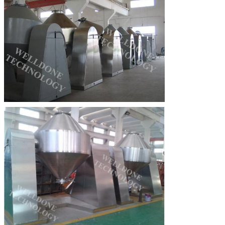
Zostaw wiadomość
Oddzwonimy wkrótce!