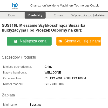
Changzhou Welldone Machinery Technology Co.,Ltd
Dom
Produkty
O nas
Wycieczka po fabryce
>>
SUS316L Mieszanie Szybkoschnąca Suszarka
fluidyzacyjna Fbd Proszek Odporny na kurz
Najlepsza cena
Skontaktuj się z nami
Szczegóły Produktu
Miejsce pochodzenia:
Chiny
Nazwa handlowa:
WELLDONE
Orzecznictwo:
CE, ISO 9001: 2008, ISO 10004
Numer modelu:
GFG- (30-500)
Zapłata
Minimalne
1 zestaw