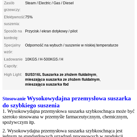
Zasób
Steam / Electric / Gas / Diesel
grzewczy:
Efektywność
75%
suszenia:
Sposób na
Przycisk / ekran dotykowy / pilot
kontrolę:
Specjalny
Odporność na wybuch / suszenie w niskiej temperaturze
wzór:
Ładowanie
10KGS / H-500KGS / H
Capcity:
SUS316L Suszarka ze złożem fluidalnym
High Light:
,
mieszająca suszarka ze złożem fluidalnym
,
mieszająca suszarka fbd
Wysokowydajna przemysłowa suszarka
Stosowanie
do szybkiego suszenia
1. Wysokowydajna przemysłowa suszarka szybkoschnąca może być
szeroko stosowana w przemyśle farmaceutycznym, chemicznym,
spożywczym itp.
2. Wysokowydajna przemysłowa suszarka szybkoschnąca jest
jednym ze standardowych urządzeń procesowych w produkcji