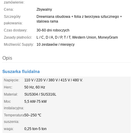
zamówienie:
Cena:
Zbywalny
Szczegóły
Drewniana obudowa + folia z tworzywa sztucznego +
stalowa rama
pakowania:
Czas dostawy:
30-60 dni roboczych
Zasady płatności:
L / C, D / A, D / P, T / T, Western Union, MoneyGram
Możliwość Supply:
10 zestawów / miesięcy
Opis
Suszarka fluidalna
Napięcie:
110 V / 220 V / 380 V / 415 V / 480 V.
Herc:
50 Hz, 60 Hz
Materiał:
SUS304 / SUS316L
Moc
5,5 kW-75 kW
instalacyjna:
Temperatura
50–250 ℃
suszenia:
waga:
0,25 ton-5 ton