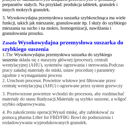
preparatów stałych. Na przykład: produkcja tabletek, granulek i
innych mokrych granulek.
3. Wysokowydajna przemysłowa suszarka szybkoschnąca ma wiele
funkcji, takich jak mieszanie, granulowanie itp. I służy do szybkiego
mieszania na sucho i na mokro, homogenizacji, nawilżania i
granulowania proszku.
Wysokowydajna przemysłowa suszarka do
Zasada
szybkiego suszenia
1.The
Wysokowydajna przemysłowa suszarka do szybkiego
suszenia
składa się z maszyny głównej (procesor), centrali
wentylacyjnej (AHU), systemów ogrzewania i sterowania.Podczas
pracy załaduj materiały do ​​miski, ustaw procedurę i parametry
zgodnie z wymaganiami procesu
2. Uruchom procesor. Powietrze wlotowe jest filtrowane przez
centralę wentylacyjną (AHU) i ogrzewane przez system grzewczy
3. Przetworzone powietrze wchodzi do procesora, aby rozdmuchać
materiały do ​​stanu fluidyzacji.Materiały są szybko suszone, a wilgoć
szybko odparowywana.
4. Po zakończeniu operacji;Wysuń miskę, aby zablokować za
pomocą pharma Lifter for FBD/FBG Bowl do podnoszenia i
rozładowywania wyprodukowanych granulek.