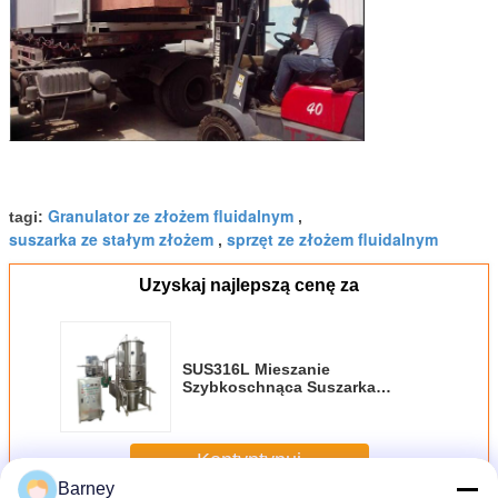
Granulator ze złożem fluidalnym
tagi:
,
suszarka ze stałym złożem
sprzęt ze złożem fluidalnym
,
Uzyskaj najlepszą cenę za
SUS316L Mieszanie
Szybkoschnąca Suszarka
fluidyzacyjna Fbd Proszek
Odporny na kurz
Kontyntynuj
Barney