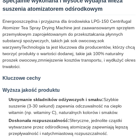
Specjalnie wykonana i wysoce wydajna wieża
suszenia atomizatorem odśrodkowym
Energooszczędna i przyjazna dla środowiska LPG-150 Centrifugal
Atomizer Tea Spray Drying Machine jest zaawansowanym sprzętem
przemysłowym zaprojektowanym do przekształcania płynnych
substancji spożywczych, takich jak sok owocowy,sok
warzywnyTechnologia ta jest kluczowa dla producentów, którzy chcą
tworzyć produkty o wartości dodanej, takie jak 100% naturalny
proszek owocowy,zmniejszenie kosztów transportu, i wydłużyć okres
trwałości.
Kluczowe cechy
Wyższa jakość produktu
Utrzymanie składników odżywczych i smaku:
Szybkie
suszenie (3-30 sekund) zapewnia odczuwalność na ciepło
witamin (np. witaminy C), naturalnych kolorów i smaków.
Doskonała rozpuszczalność:
Sferyczne, jednolite cząstki
wytwarzane przez odśrodkową atomizację zapewniają lepszą
przepływalność i natychmiastową rozpuszczalność.