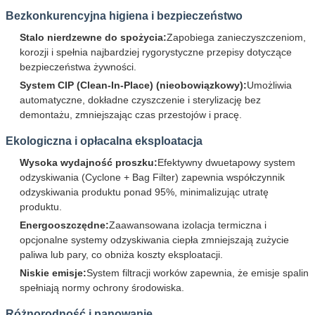
Bezkonkurencyjna higiena i bezpieczeństwo
Stalo nierdzewne do spożycia:
Zapobiega zanieczyszczeniom,
korozji i spełnia najbardziej rygorystyczne przepisy dotyczące
bezpieczeństwa żywności.
System CIP (Clean-In-Place) (nieobowiązkowy):
Umożliwia
automatyczne, dokładne czyszczenie i sterylizację bez
demontażu, zmniejszając czas przestojów i pracę.
Ekologiczna i opłacalna eksploatacja
Wysoka wydajność proszku:
Efektywny dwuetapowy system
odzyskiwania (Cyclone + Bag Filter) zapewnia współczynnik
odzyskiwania produktu ponad 95%, minimalizując utratę
produktu.
Energooszczędne:
Zaawansowana izolacja termiczna i
opcjonalne systemy odzyskiwania ciepła zmniejszają zużycie
paliwa lub pary, co obniża koszty eksploatacji.
Niskie emisje:
System filtracji worków zapewnia, że emisje spalin
spełniają normy ochrony środowiska.
Różnorodność i panowanie