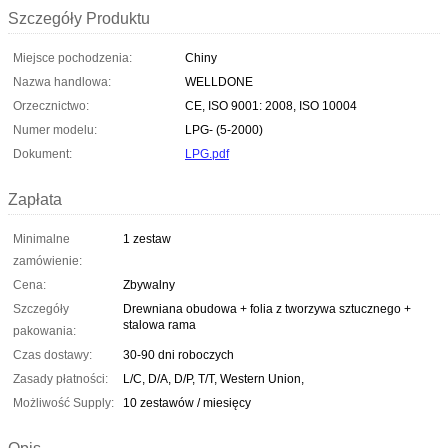
Szczegóły Produktu
Miejsce pochodzenia:
Chiny
Nazwa handlowa:
WELLDONE
Orzecznictwo:
CE, ISO 9001: 2008, ISO 10004
Numer modelu:
LPG- (5-2000)
Dokument:
LPG.pdf
Zapłata
Minimalne
1 zestaw
zamówienie:
Cena:
Zbywalny
Szczegóły
Drewniana obudowa + folia z tworzywa sztucznego +
stalowa rama
pakowania:
Czas dostawy:
30-90 dni roboczych
Zasady płatności:
L/C, D/A, D/P, T/T, Western Union,
Możliwość Supply:
10 zestawów / miesięcy