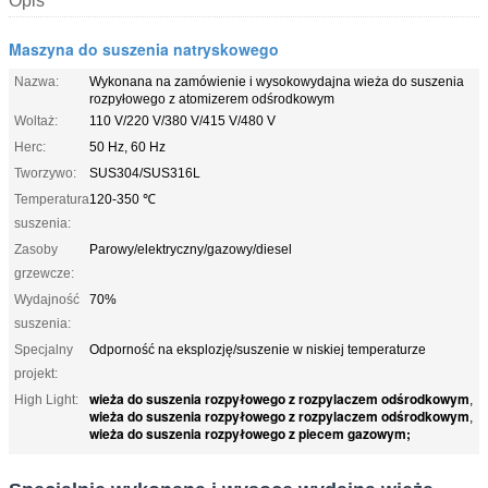
Opis
Maszyna do suszenia natryskowego
Nazwa:
Wykonana na zamówienie i wysokowydajna wieża do suszenia
rozpyłowego z atomizerem odśrodkowym
Woltaż:
110 V/220 V/380 V/415 V/480 V
Herc:
50 Hz, 60 Hz
Tworzywo:
SUS304/SUS316L
Temperatura
120-350 ℃
suszenia:
Zasoby
Parowy/elektryczny/gazowy/diesel
grzewcze:
Wydajność
70%
suszenia:
Specjalny
Odporność na eksplozję/suszenie w niskiej temperaturze
projekt:
wieża do suszenia rozpyłowego z rozpylaczem odśrodkowym
High Light:
,
wieża do suszenia rozpyłowego z rozpylaczem odśrodkowym
,
wieża do suszenia rozpyłowego z piecem gazowym;