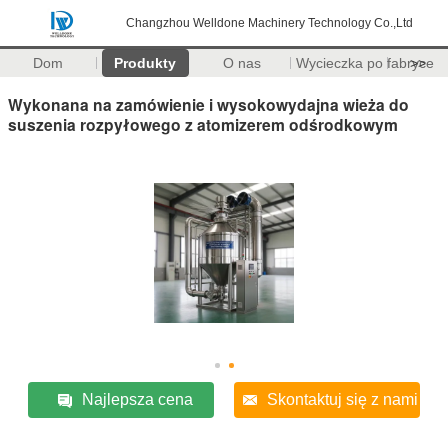
Changzhou Welldone Machinery Technology Co.,Ltd
Dom
Produkty
O nas
Wycieczka po fabryce
>>
Wykonana na zamówienie i wysokowydajna wieża do
suszenia rozpyłowego z atomizerem odśrodkowym
Najlepsza cena
Skontaktuj się z nami