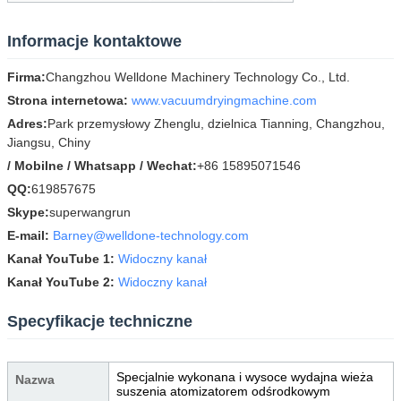
Informacje kontaktowe
Firma:
Changzhou Welldone Machinery Technology Co., Ltd.
Strona internetowa:
www.vacuumdryingmachine.com
Adres:
Park przemysłowy Zhenglu, dzielnica Tianning, Changzhou,
Jiangsu, Chiny
/ Mobilne / Whatsapp / Wechat:
+86 15895071546
QQ:
619857675
Skype:
superwangrun
E-mail:
Barney@welldone-technology.com
Kanał YouTube 1:
Widoczny kanał
Kanał YouTube 2:
Widoczny kanał
Specyfikacje techniczne
Specjalnie wykonana i wysoce wydajna wieża
Nazwa
suszenia atomizatorem odśrodkowym