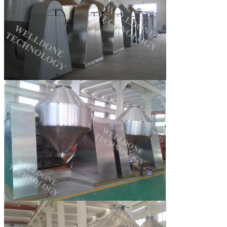
Zostaw wiadomość
Oddzwonimy wkrótce!
Zatwierdź