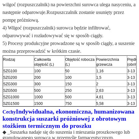
wilgoć (rozpuszczalnik) na powierzchni surowca ulega nasyceniu, a
następnie odparowuje.Rozpuszczalnik zostanie usunięty przez
pompę próżniową.
4) Wilgoć (rozpuszczalnik) surowca będzie infiltrować,
odparowywać i rozładowywać się w sposób ciągły.
5) Procesy produkcyjne prowadzone są w sposób ciągły, a suszenie
można przeprowadzić w krótkim czasie.
Rodzaj
Całkowita
Objętość robocza
Powierzchnia
Prędk
objętość (L)
(L)
grzewcza
(obr/m
SZG100
100
50
1,16
3-13
SZG200
200
100
1,5
3-13
SZG300
300
150
2
3-13
SZG500
500
250
2,63
3-13
SZG1000
1000
500
4,61
3-13
SZG1500
1500
750
5,58
3-13
Indywidualna, ekonomiczna, humanizowana
Cechy
konstrukcja suszarki próżniowej z obrotowym
stożkiem termicznym do proszku
◆ _Suszarka nadaje się do suszenia i mieszania proszkowego lub
granulowanego surowca w przemyśle farmaceutycznym,