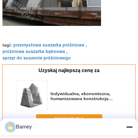
przemysłowa suszarka próżniowa
tagi:
,
próżniowa suszarka bębnowa
,
sprzęt do suszenia próżniowego
Uzyskaj najlepszą cenę za
Indywidualna, ekonomiczna,
humanizowana konstrukcja
suszarki próżniowej z obrotowym
stożkiem termicznym do proszku
Kontyntynuj
Barney
Suszarka próżniowa
Jeszcze