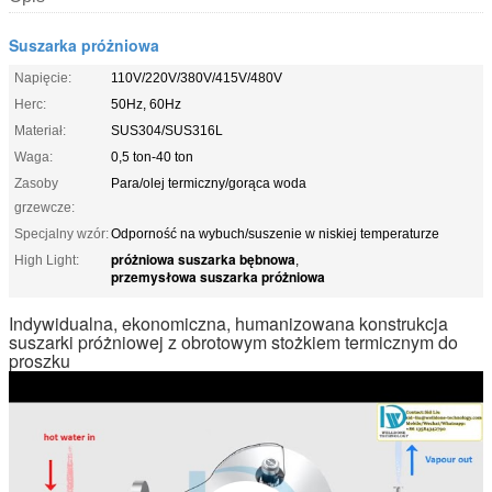
Suszarka próżniowa
Napięcie:
110V/220V/380V/415V/480V
Herc:
50Hz, 60Hz
Materiał:
SUS304/SUS316L
Waga:
0,5 ton-40 ton
Zasoby
Para/olej termiczny/gorąca woda
grzewcze:
Specjalny wzór:
Odporność na wybuch/suszenie w niskiej temperaturze
próżniowa suszarka bębnowa
High Light:
,
przemysłowa suszarka próżniowa
Indywidualna, ekonomiczna, humanizowana konstrukcja
suszarki próżniowej z obrotowym stożkiem termicznym do
proszku