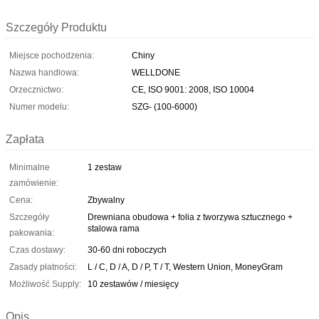
Szczegóły Produktu
Miejsce pochodzenia:
Chiny
Nazwa handlowa:
WELLDONE
Orzecznictwo:
CE, ISO 9001: 2008, ISO 10004
Numer modelu:
SZG- (100-6000)
Zapłata
Minimalne
1 zestaw
zamówienie:
Cena:
Zbywalny
Szczegóły
Drewniana obudowa + folia z tworzywa sztucznego +
stalowa rama
pakowania:
Czas dostawy:
30-60 dni roboczych
Zasady płatności:
L / C, D / A, D / P, T / T, Western Union, MoneyGram
Możliwość Supply:
10 zestawów / miesięcy
Opis