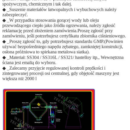
spożywczym, chemicznym i tak dalej.
◆ _Suszenie materiałów łatwopalnych i wybuchowych należy
zabezpieczyć.
◆ _W przypadku stosowania gorącej wody lub oleju
przewodzącego ciepło jako źródła ogrzewania, należy zgłosić
reklamację przed złożeniem zamówienia.Proszę zgłosić przy
zamówieniu, jeśli potrzebujesz certyfikatu zbiornika ciśnieniowego.
◆ _Proszę zgłosić to, gdy potrzebujesz standardu GMP.(Powinien
używać bezpośredniego napędu zębatego, zamkniętej konstrukcji,
osłona próżniowa to spiekana metalowa siatka).
◆ _Materiał: SS304 / SS316L / SS321/ hastelloy itp., Wewnętrzna
ściana jest emalią do wyboru.
◆ _Zalecamy przyjęcie regulowanej kontroli prędkości i
zintegrowanej procesji osi centralnej, gdy objętość maszyny jest
większa niż 2000 l