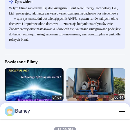
Opis wideo:
W tym filmie zabieramy Cię do Guangzhou Banf New Energy Technology Co.,
Ltd., pokazując, jak nasze zaawansowane rozwiązania dachowe i oświetleniowe
— w tym system studni doświetlających BANFU, system rur świetlnych, okno
dachowe i kopułowe okno dachowe — zmieniają budynki na całym świecie.
Zobacz rzeczywiste zastosowania i dowiedz się, jak nasze zintegrowane podejście
do badań, rozwoju i usług zapewnia zrównoważone, energooszczędne wyniki dla
różnych branż.
Powiązane Filmy
04:07
00:44
Przemysłowa suszarka gazowa 380V
Suszarka rozpyłowa
Barney
SUS316L 55KW
Inne Filmy
Inne Filmy
May 28, 2025
November 04, 2025
12:09 PM