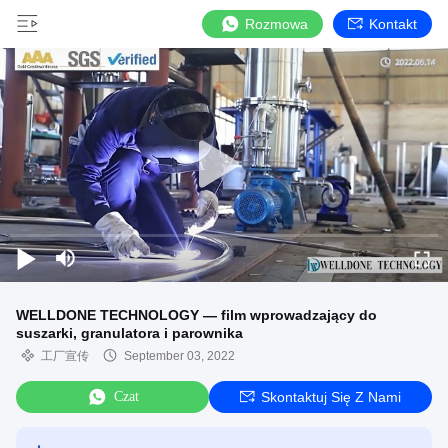
Rozmowa
Kontakt
WELLDONE TECHNOLOGY — film wprowadzający do
suszarki, granulatora i parownika
工厂宣传
September 03, 2022
Czat
Skontaktuj Się Z Nami